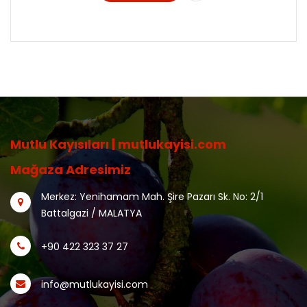
Mutlu Kayısıları | mutlukayisi.com
Mağaza Adresimiz
Merkez: Yenihamam Mah. Şire Pazarı Sk. No: 2/1
Battalgazi / MALATYA
+90 422 323 37 27
info@mutlukayisi.com