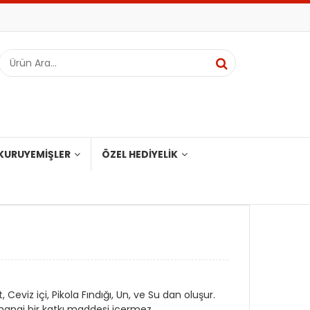
KURUYEMIŞLER
ÖZEL HEDIYELIK
Ceviz içi, Pikola Fındığı, Un, ve Su dan oluşur.
erhangi bir katkı maddesi içermez.