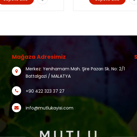
Mağaza Adresimiz
Merkez: Yenihamam Mah. Şire Pazarı Sk. No: 2/1
Battalgazi / MALATYA
+90 422 323 37 27
info@mutlukayisi.com