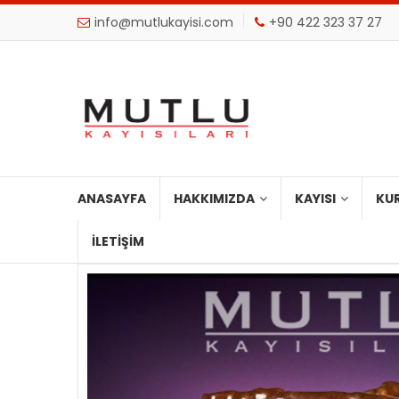
info@mutlukayisi.com
+90 422 323 37 27
ANASAYFA
HAKKIMIZDA
KAYISI
KU
İLETIŞIM