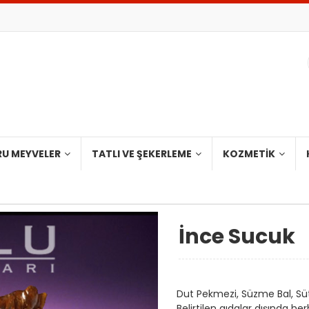
RU MEYVELER
TATLI VE ŞEKERLEME
KOZMETIK
İnce Sucuk
Dut Pekmezi, Süzme Bal, Süt, 
Belirtilen gıdalar dışında h